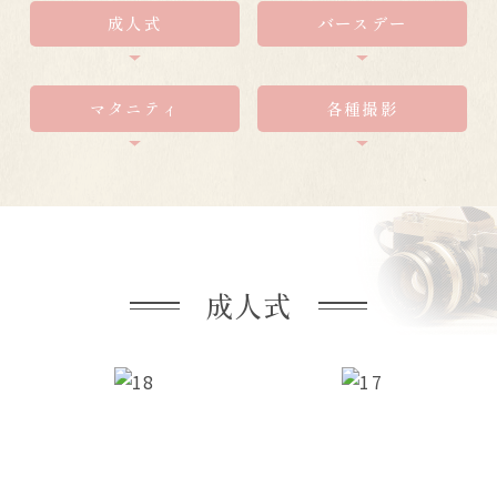
成人式
バースデー
マタニティ
各種撮影
成人式